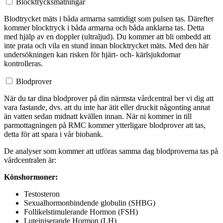
Blocktrycksmätningar
Blodtrycket mäts i båda armarna samtidigt som pulsen tas. Därefter
kommer blocktryck i båda armarna och båda anklarna tas. Detta
med hjälp av en doppler (ultraljud). Du kommer att bli ombedd att
inte prata och vila en stund innan blocktrycket mäts. Med den här
undersökningen kan risken för hjärt- och- kärlsjukdomar
kontrolleras.
Blodprover
När du tar dina blodprover på din närmsta vårdcentral ber vi dig att
vara fastande, dvs. att du inte har ätit eller druckit någonting annat
än vatten sedan midnatt kvällen innan. När ni kommer in till
parmottagningen på RMC kommer ytterligare blodprover att tas,
detta för att spara i vår biobank.
De analyser som kommer att utföras samma dag blodproverna tas på
vårdcentralen är:
Könshormoner:
Testosteron
Sexualhormonbindende globulin (SHBG)
Follikelstimulerande Hormon (FSH)
Luteiniserande Hormon (LH)