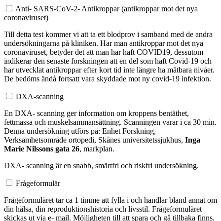
Anti- SARS-CoV-2- Antikroppar (antikroppar mot det nya
coronaviruset)
Till detta test kommer vi att ta ett blodprov i samband med de andra
undersökningarna på kliniken. Har man antikroppar mot det nya
coronaviruset, betyder det att man har haft COVID19, dessutom
indikerar den senaste forskningen att en del som haft Covid-19 och
har utvecklat antikroppar efter kort tid inte längre ha mätbara nivåer.
De bedöms ändå fortsatt vara skyddade mot ny covid-19 infektion.
DXA-scanning
En DXA- scanning ger information om kroppens bentäthet,
fettmassa och muskelsammansättning. Scanningen varar i ca 30 min.
Denna undersökning utförs på: Enhet Forskning,
Verksamhetsområde ortopedi, Skånes universitetssjukhus,
Inga
Marie Nilssons gata 26
, markplan.
DXA- scanning är en snabb, smärtfri och riskfri undersökning.
Frågeformulär
Frågeformuläret tar ca 1 timme att fylla i och handlar bland annat om
din hälsa, din reproduktionshistoria och livsstil. Frågeformuläret
skickas ut via e- mail. Möjligheten till att spara och gå tillbaka finns.