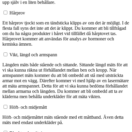
upp själv i en liten behållare.
Hårprov
Ett hårprov tjockt som en tändsticka klipps av om det är möjligt. I de
flesta fall syns det inte att det är klippt. Du kommer att bli tillfrågad
om du ha några produkter i håret vid tillfället då hårptovet tas.
Hårprovet kommer att användas för analys av hormoner och
kemiska ämnen.
Vikt, längd och armspann
Längden mäts både stående och sittande. Sittande längd mäts för att
vi ska kunna räkna ut förhållandet mellan ben och kropp. När
armspannet mäts kommer du att bli ombedd att stå med utsträckta
armar mot en vägg. Därefter kommer vi med hjälp av en lasermätare
att mäta armspannet. Detta för att vi ska kunna bedöma förhållandet
mellan armarna och längden. Du kommer att bli ombedd att ta av
kläderna men behålla underkläder för att mäta vikten.
Höft- och midjemått
Höft- och midjemåttet mäts stående med ett måttband. Även detta
mäts med endast underkläder på.