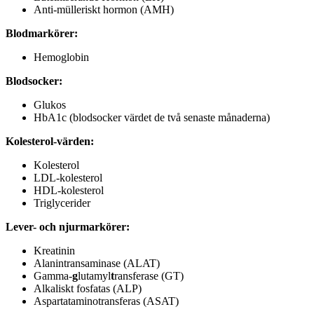
Anti-mülleriskt hormon (AMH)
Blodmarkörer:
Hemoglobin
Blodsocker:
Glukos
HbA1c (blodsocker värdet de två senaste månaderna)
Kolesterol-värden:
Kolesterol
LDL-kolesterol
HDL-kolesterol
Triglycerider
Lever- och njurmarkörer:
Kreatinin
Alanintransaminase (ALAT)
Gamma-
g
lutamyl
t
ransferase (GT)
Alkaliskt fosfatas (ALP)
Aspartataminotransferas (ASAT)