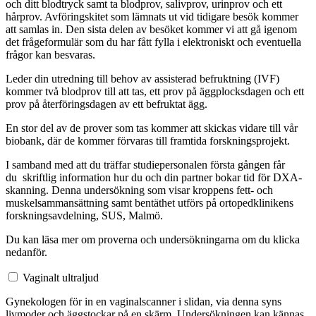
och ditt blodtryck samt ta blodprov, salivprov, urinprov och ett
hårprov. Avföringskitet som lämnats ut vid tidigare besök kommer
att samlas in. Den sista delen av besöket kommer vi att gå igenom
det frågeformulär som du har fått fylla i elektroniskt och eventuella
frågor kan besvaras.
Leder din utredning till behov av assisterad befruktning (IVF)
kommer två blodprov till att tas, ett prov på äggplocksdagen och ett
prov på återföringsdagen av ett befruktat ägg.
En stor del av de prover som tas kommer att skickas vidare till vår
biobank, där de kommer förvaras till framtida forskningsprojekt.
I samband med att du träffar studiepersonalen första gången får
du skriftlig information hur du och din partner bokar tid för DXA-
skanning. Denna undersökning som visar kroppens fett- och
muskelsammansättning samt bentäthet utförs på ortopedklinikens
forskningsavdelning, SUS, Malmö.
Du kan läsa mer om proverna och undersökningarna om du klicka
nedanför.
Vaginalt ultraljud
Gynekologen för in en vaginalscanner i slidan, via denna syns
livmoder och äggstockar på en skärm. Undersökningen kan kännas